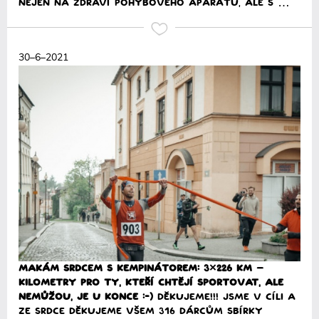
nejen na zdraví pohybového aparátu, ale s …
Přečíst
30–6–2021
Makám SRDCEM s Kempinátorem: 3×226 km –
Kilometry pro ty, kteří chtějí sportovat, ale
nemůžou, je u konce :-)
DĚKUJEME!!! Jsme v cíli a
ze SRDCE děkujeme všem 316 dárcům sbírky