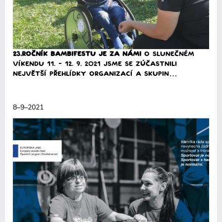
23.ročník BAMBIfestu je za námi
O slunečném
víkendu 11. - 12. 9. 2021 jsme se zúčastnili
největší přehlídky organizací a skupin…
Přečíst
8–9–2021