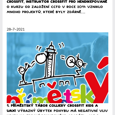
CrossFit, Instruktor CrossFit pro hendikepované
O kurzu Od založení CCFO v roce 2014 vzniklo
mnoho projektů, které byly zdárně…
Přečíst
28–7–2021
1. Příměstský tábor Colliery CrossFit Kids a
UAX!
Výrazný úbytek pohybu má negativní vliv