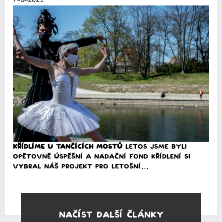
KŘÍDLÍME u TANČÍCÍCH MOSTŮ
Letos jsme byli
opětovně úspěšní a nadační fond KŘÍDLENÍ si
vybral náš projekt pro letošní…
Přečíst
Načíst další články