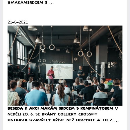
#MakamSRDCEM s …
Přečíst
21–6–2021
BESEDA k akci MAKÁM SRDCEM s Kempinátorem
V
neděli 20. 6. se brány Colliery CrossFit
Ostrava uzavřely dříve než obvykle a to z …