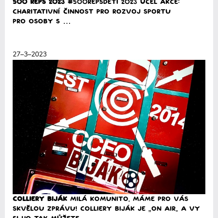
500 reps 2023
#500RepsDeti 2023 Účel akce:
Charitativní činnost pro rozvoj sportu
pro osoby s …
Přečíst
27–3–2023
Colliery BIJÁK
Milá komunito, máme pro vás
skvělou zprávu! Colliery BIJÁK je „ON AIR“ a vy