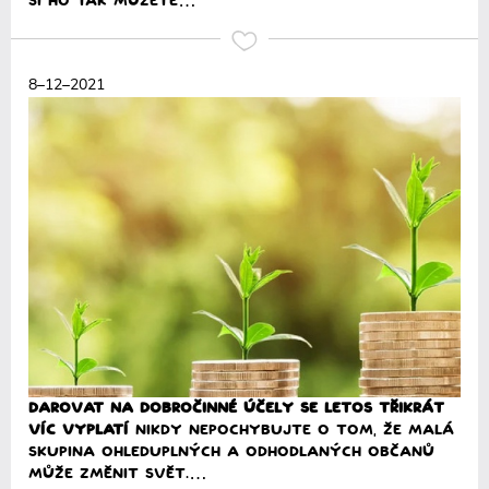
si ho tak můžete…
Přečíst
8–12–2021
Darovat na dobročinné účely se letos třikrát
víc vyplatí
Nikdy nepochybujte o tom, že malá
skupina ohleduplných a odhodlaných občanů
může změnit svět.…