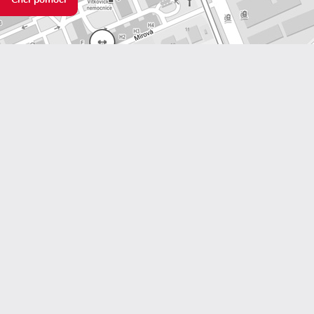
Chci pomoci
Facebook
Youtube
Instagram
Colliery Srdcem
1. máje 120
703 00 Ostrava–Vítkovice
Zobrazit na velké mapě
IČO:
060 228 39
Bankovní účet:
115-4443220297/0100
info@collierysrdcem.cz